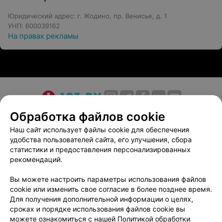
предупреждать болезни, улучшать качество и
продолжительность жизни, формировать полезные
Юридический адрес: г. Жодино, пр. Венисье, д. 1
привычки и правильный образ жизни.
УНП: 600039162
На правах рекламы
Одно из важных условий успешного выздоровления —
это желание быть здоровым. В ЦГБ уверены, что
простой мечты недостаточно. Чтобы желания
пациентов стали реальностью, доктора используют
свое мастерство и опыт, а также новейшие подходы и
технологии. Кроме того, врачи морально
поддерживают каждого обратившегося, укрепляют его
О проекте
Новости проекта
Размещение рекламы
Обработка файлов cookie
стремление к здоровью и всегда добавляют секретное
Медицинский маркетинг
Публичный договор
Наш сайт использует файлы cookie для обеспечения
средство — доброту сердца.
удобства пользователей сайта, его улучшения, сбора
Пользовательское соглашение
Способы оплаты
статистики и предоставления персонализированных
Вакансии
Партнеры
Преимущества ЦГБ:
рекомендаций.
Написать руководителю 103.by
квалифицированные врачи и другие специалисты;
Вы можете настроить параметры использования файлов
Написать в поддержку
cookie или изменить свое согласие в более позднее время.
современно оборудование;
Персональные настройки cookie
Для получения дополнительной информации о целях,
сроках и порядке использования файлов cookie вы
комфортные условия помощи пациентов;
Обработка персональных данных
можете ознакомиться с нашей
Политикой обработки