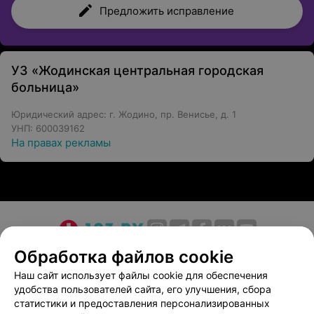
Предложить исправление
УЗ «Жодинская центральная городская
больница»
Юридический адрес: г. Жодино, пр. Венисье, д. 1
УНП: 600039162
На правах рекламы
О проекте
Новости проекта
Размещение рекламы
Обработка файлов cookie
Медицинский маркетинг
Публичный договор
Наш сайт использует файлы cookie для обеспечения
удобства пользователей сайта, его улучшения, сбора
Пользовательское соглашение
Способы оплаты
статистики и предоставления персонализированных
Вакансии
Партнеры