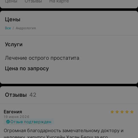
Цены
Отзывы
На карте
Цены
Все
/
Андрология
Услуги
Лечение острого простатита
Цена по запросу
Отзывы
42
Евгения
19 июня 2026
Отзыв подтвержден
Огромная благодарность замечательному доктору и 
человеку, хирургу Хуссейн Хасан Берш за его 