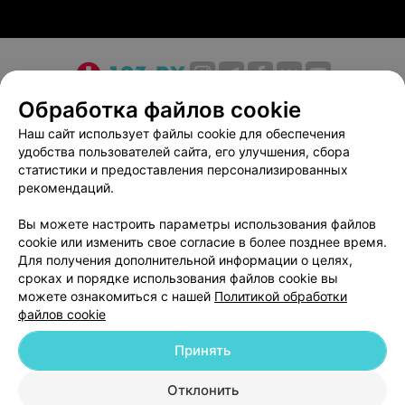
О проекте
Новости проекта
Размещение рекламы
Обработка файлов cookie
Медицинский маркетинг
Публичный договор
Наш сайт использует файлы cookie для обеспечения
удобства пользователей сайта, его улучшения, сбора
Пользовательское соглашение
Способы оплаты
статистики и предоставления персонализированных
Вакансии
Партнеры
рекомендаций.
Написать руководителю 103.by
Вы можете настроить параметры использования файлов
Написать в поддержку
cookie или изменить свое согласие в более позднее время.
Персональные настройки cookie
Для получения дополнительной информации о целях,
сроках и порядке использования файлов cookie вы
Обработка персональных данных
можете ознакомиться с нашей
Политикой обработки
файлов cookie
Принять
Отклонить
ВЫ ВЛАДЕЛЕЦ?
© 2026 ООО «Артокс Лаб», УНП 191700409
| 220012, Республика Беларусь,